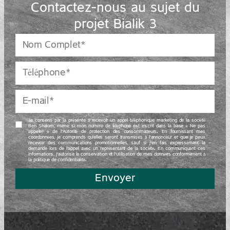
Contactez-nous au sujet du
projet Bialik 3
Je consens par la présente à recevoir un appel téléphonique marketing de la société
Ben Shalom, même si mon numéro de téléphone est inscrit dans la base « Ne pas
appeler » de l’Autorité de protection des consommateurs. En fournissant mes
coordonnées, je comprends qu’elles seront transmises à l’annonceur et que je peux
recevoir des communications promotionnelles, sauf si j’en fais expressément la
demande lors de l’appel avec un représentant de la société. En communiquant ces
informations, j’autorise la conservation et l’utilisation de mes données conformément à
la politique de confidentialité.
Envoyer