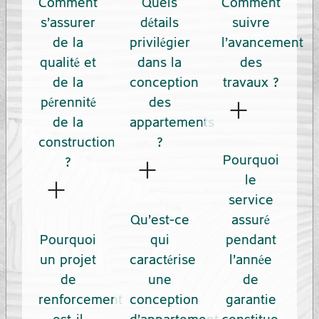
Comment
Quels
Comment
s’assurer
détails
suivre
de la
privilégier
l’avancement
qualité et
dans la
des
de la
conception
travaux ?
+
pérennité
des
Ben
de la
appartements
Shalom
construction
?
+
Pourquoi
garantit
?
+
Ben
le
une
Ben
Shalom
service
transparence
Shalom
Qu’est-ce
assuré
accorde
complète
Pourquoi
qui
pendant
garantit
une
durant
un projet
caractérise
l’année
un niveau
attention
toute la
de
une
de
d’excellence
particulière
durée du
renforcement
conception
garantie
constant
à chaque