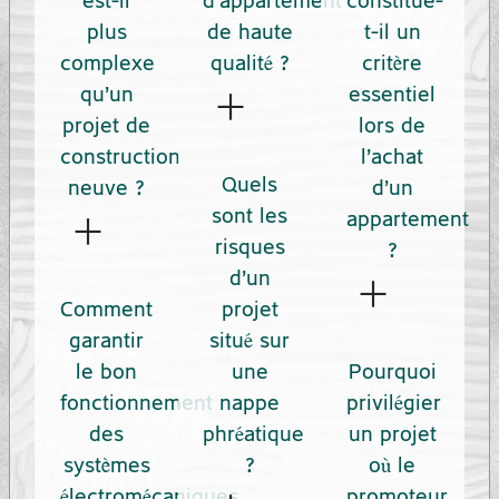
est-il
d’appartement
constitue-
chantier
grâce à
élément
plus
de haute
t-il un
grâce à
des
structurant
complexe
qualité ?
critère
une
+
équipes
qu’un
essentiel
du
entreprise
Une
projet de
lors de
de
logement,
de
conception
construction
l’achat
gestion
en
supervision
Quels
de qualité
neuve ?
d’un
hautement
combinant
+
sont les
mandatée
appartement
repose
qualifiées,
exigence
Un projet
risques
?
par les
sur une
+
composées
fonctionnelle
de
d’un
résidents,
planification
Même
de chefs
Comment
projet
et
renforcement
qui reçoit
intelligente,
dans un
garantir
situé sur
de projet
performance
implique
des
pensée
le bon
une
Pourquoi
projet
et de
technique.
l’intervention
mises à
pour
fonctionnement
nappe
privilégier
construit
conducteurs
L’isolation,
sur une
jour
des
phréatique
un projet
optimiser
selon les
de
l’acoustique,
structure
systèmes
?
où le
régulières
chaque
standards
chantier
la
déjà
électromécaniques
promoteur