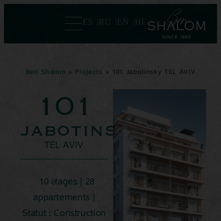
ES
RU
EN
HE
Ben Shalom
»
Projects
»
101 Jabotinsky TEL AVIV
101
jabotinsky
TEL AVIV
10 étages | 28
appartements |
Statut : Construction