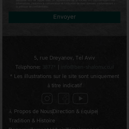
demande lors de l’appel avec un représentant de la société. En communiquant ces
informations, j’autorise la conservation et l’utilisation de mes données conformément à
la politique de confidentialité.
Envoyer
5, rue Dreyano‍v, Tel Aviv
Téléphone:
3877*
|
info@ben-shalom.co.il
* Les illustrations sur le site sont uniquement
à titre indicatif
À Propos de Nous
Direction & Équipe
Tradition & Histoire