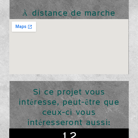
À distance de marche
Si ce projet vous
intéresse, peut-être que
ceux-ci vous
intéresseront aussi:
12