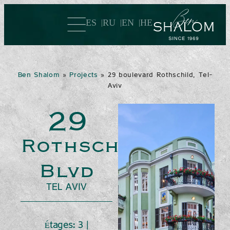
ES
RU
EN
HE
Ben Shalom
»
Projects
»
29 boulevard Rothschild, Tel-
Aviv
29
Rothschild
Blvd
TEL AVIV
Étages: 3 |