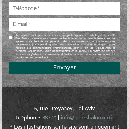
Je consens par la présente à recevoir un appel téléphonique marketing de la société
Ben Shalom, même si mon numéro de téléphone est inscrit dans la base « Ne pas
appeler » de l’Autorité de protection des consommateurs. En fournissant mes
coordonnées, je comprends qu’elles seront transmises à l’annonceur et que je peux
recevoir des communications promotionnelles, sauf si j’en fais expressément la
demande lors de l’appel avec un représentant de la société. En communiquant ces
informations, j’autorise la conservation et l’utilisation de mes données conformément à
la politique de confidentialité.
Envoyer
5, rue Dreyano‍v, Tel Aviv
Téléphone:
3877*
|
info@ben-shalom.co.il
* Les illustrations sur le site sont uniquement