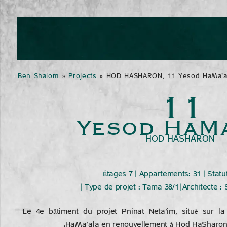
Ben Shalom
»
Projects
»
HOD HASHARON, 11 Yesod HaMa'a
11
Yesod HaMa
HOD HASHARON
Étages 7 | Appartements: 31 | Statu
| Type de projet : Tama 38/1 | Architecte :
Le 4e bâtiment du projet Pninat Neta’im, situé sur l
HaMa’ala en renouvellement à Hod HaSharon