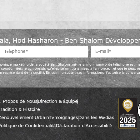
ala, Hod Hasharon – Ben Shalom Développem
phonique marketing de la société Ben Shalom, même si mon numéro de téléphone est insc
oordonnées, je comprends qu’elles seront transmises à l’annonceur et que je peux re
n représentant de la société. En communiquant ces informations, j’autorise la conserva
À Propos de Nous
Direction & Équipe
radition & Histoire
Renouvellement Urbain
Témoignages
Dans les Médias
olitique de Confidentialité
Déclaration d’Accessibilité