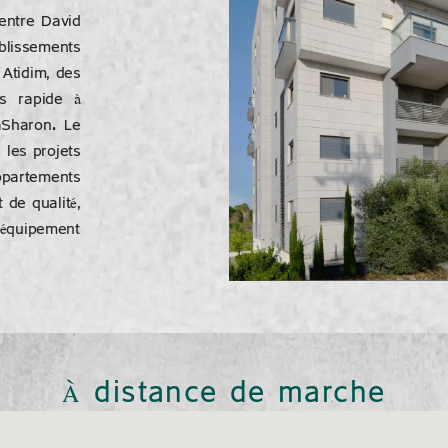
entre David
blissements
 Atidim, des
s rapide à
aSharon. Le
 les projets
ppartements
 de qualité,
d’équipement
À distance de marche