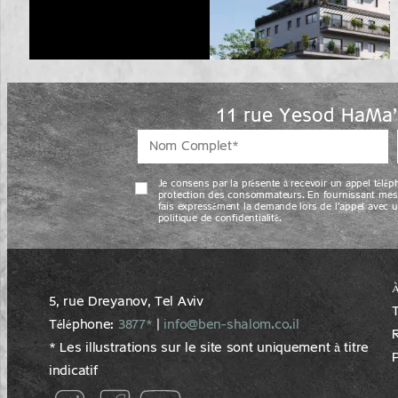
11 rue Yesod HaMa'
Je consens par la présente à recevoir un appel télé
protection des consommateurs. En fournissant mes c
fais expressément la demande lors de l’appel avec u
politique de confidentialité.
5, rue Dreyano‍v, Tel Aviv
T
Téléphone:
3877*
|
info@ben-shalom.co.il
* Les illustrations sur le site sont uniquement à titre
P
indicatif