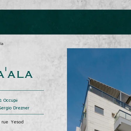
la
'ala
t: Occupé
 Sergio Drezner
a rue Yesod
.