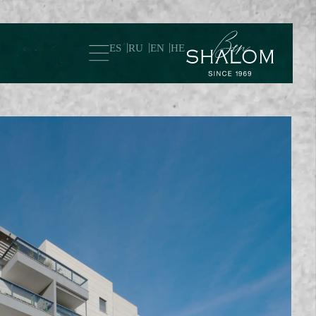
ES
RU
EN
HE