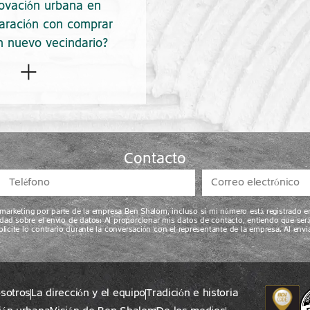
eriores y evaluar su
construcción y acorta los pl
ovación urbana en
mplimiento con los
Además, todos los servicios 
ración con comprar
cronogramas.
centralizados bajo un mi
n nuevo vecindario?
techo, lo que garantiza u
+
uir en el corazón de la
acompañamiento personal y 
es más denso y complejo
durante todo el proyecto
construir en un nuevo
después de la ocupación
cindario, y requiere
ncia tanto logística como
Contacto
técnica.
atista sin especialización
l área puede provocar
e marketing por parte de la empresa Ben Shalom, incluso si mi número está registrado e
dad sobre el envío de datos: Al proporcionar mis datos de contacto, entiendo que ser
 y afectar la calidad. Ben
olicite lo contrario durante la conversación con el representante de la empresa. Al en
om se especializa en
trucción urbana, con
tos ya habitados en las
sotros
La dirección y el equipo
Tradición e historia
ones más céntricas, como