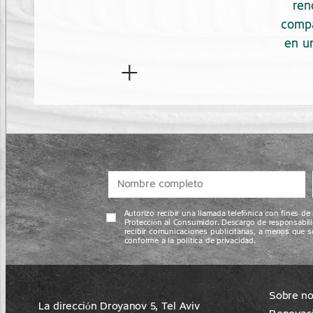
ant
ren
בעמידה בלוחות זמנים היא גורם
cu
compa
משמעותי.
en u
+
ביקורים שוטפים באתר הבנייה
Constr
מאפשרים לוודא התקדמות סדירה,
ciudad 
וזיהוי מוקדם של עיכובים מאפשר
que 
טיפול בזמן. בן שלום מקפידה על
ve
עמידה בלוחות זמנים ואף מקדימה
experie
מסירה ברוב הפרויקטים.
Un contr
en e
Autorizo recibir una llamada telefónica con fines d
Protección al Consumidor. Descargo de responsabili
retrasos
recibir comunicaciones publicitarias, a menos que s
conforme a la política de privacidad.
Shal
cons
proyec
Sobre no
ubicaci
La dirección Droyanov 5, Tel Aviv