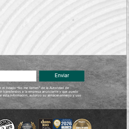
azos.
están
smo
n
ágil
 y
.
Enviar
n el listado “No me llamen” de la Autoridad de
án transferidos a la empresa anunciante y que puedo
viar esta información, autorizo su almacenamiento y uso