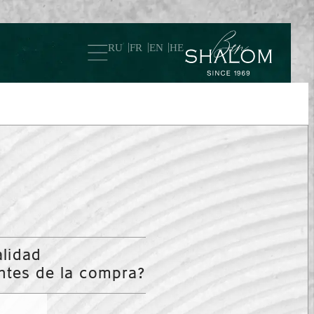
RU
FR
EN
HE
lidad
antes de la compra?