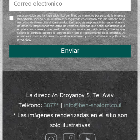
Autorizo recibir una llamada telefónica con fines de marketing por parte de la empresa
Ben Shalom, incluso si mi número está registrado en el listado “No me llamen” de la
Autoridad de Protección al Consumidor. Descargo de responsabilidad sobre el envío
de datos: Al proporcionar mis datos de contacto, entiendo que serán transferidos a la
empresa anunciante y que puedo recibir comunicaciones publicitarias, a menos que
solicite lo contrario durante la conversación con el representante de la empresa. Al
enviar esta información, autorizo su almacenamiento y uso conforme a la política de
privacidad.
Enviar
La dirección Droyanov 5, Tel Aviv
Teléfono:
3877*
|
info@ben-shalom.co.il
* Las imágenes renderizadas en el sitio son
solo ilustrativas