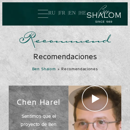
RU
FR
EN
HE
Recommend
Recomendaciones
Ben Shalom
»
Recomendaciones
Chen Harel
Sentimos que el
proyecto de Ben