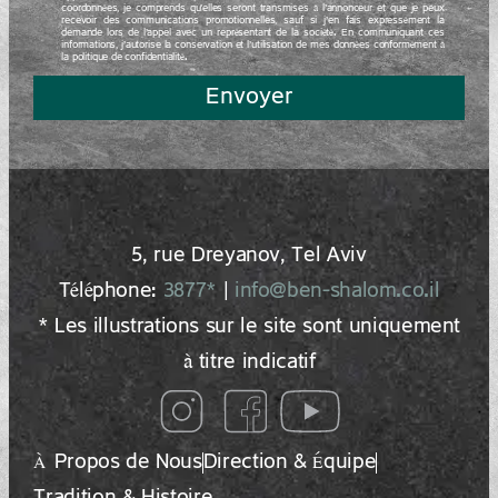
coordonnées, je comprends qu’elles seront transmises à l’annonceur et que je peux
recevoir des communications promotionnelles, sauf si j’en fais expressément la
demande lors de l’appel avec un représentant de la société. En communiquant ces
informations, j’autorise la conservation et l’utilisation de mes données conformément à
la politique de confidentialité.
Envoyer
5, rue Dreyano‍v, Tel Aviv
Téléphone:
3877*
|
info@ben-shalom.co.il
* Les illustrations sur le site sont uniquement
à titre indicatif
À Propos de Nous
Direction & Équipe