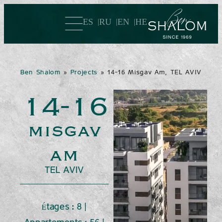
ES
RU
EN
HE
Ben Shalom
»
Projects
»
14-16 Misgav Am, TEL AVIV
14-16
misgav
am
TEL AVIV
Étages : 8 |