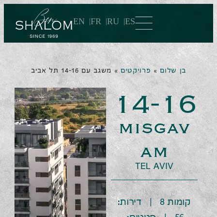
EN
FR
RU
ES
בן שלום
»
פרויקטים
»
משגב עם 14-16 תל אביב
14-16
misgav
am
TEL AVIV
קומות 8 | דירות: