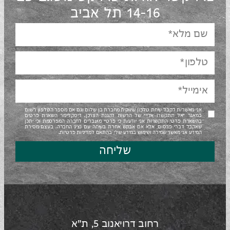
14-16 תל אביב
אני מאשר/ת לקבל שיחת טלפון שיווקית מחברת בן שלום וגם אם מספר הטלפון רשום
במאגר "אל תתקשרו אליי" של הרשות להגנת הצרכן. דיסקליימר השארת פרטים
בהשארת פרטי התקשרות אני יודע/ת כי פרטיי מועברים לחברה המפרסמת וכי יתכן
שאקבל דברי פרסום, אלא אם אבקש אחרת בשיחה עם נציג החברה. בעצם מסירת
המידע אני מאשר שמירה ושימוש במידע שלי, בהתאם למדיניות פרטיות.
שליחה
רחוב דרויאנוב 5, ת"א