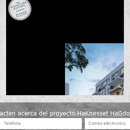
acten acerca del proyecto HaKnesset HaGdo