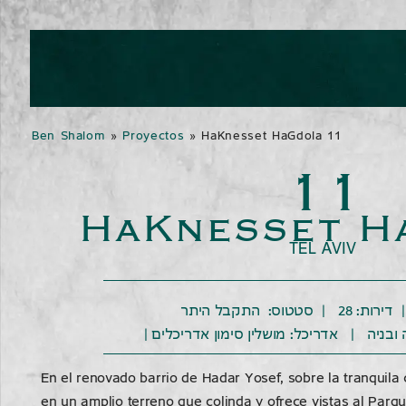
Ben Shalom
»
Proyectos
»
HaKnesset HaGdola 11
11
HaKnesset H
TEL AVIV
| ה ובניה | אדריכל
מושלין סימון אדריכלים
En el renovado barrio de Hadar Yosef, sobre la tranquila 
en un amplio terreno que colinda y ofrece vistas al Parqu