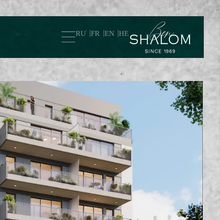
RU
FR
EN
HE