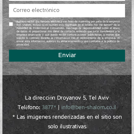
Autorizo recibir una llamada telefónica con fines de marketing por parte de la empresa
Ben Shalom, incluso si mi número está registrado en el listado “No me llamen” de la
Autoridad de Protección al Consumidor. Descargo de responsabilidad sobre el envío
de datos: Al proporcionar mis datos de contacto, entiendo que serán transferidos a la
empresa anunciante y que puedo recibir comunicaciones publicitarias, a menos que
solicite lo contrario durante la conversación con el representante de la empresa. Al
enviar esta información, autorizo su almacenamiento y uso conforme a la política de
privacidad.
Enviar
La dirección Droyanov 5, Tel Aviv
Teléfono:
3877*
|
info@ben-shalom.co.il
* Las imágenes renderizadas en el sitio son
solo ilustrativas