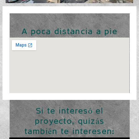
A poca distancia a pie
Si te interesó el
proyecto, quizás
también te interesen: