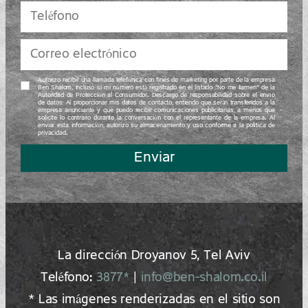
Autorizo recibir una llamada telefónica con fines de marketing por parte de la empresa
Ben Shalom, incluso si mi número está registrado en el listado “No me llamen” de la
Autoridad de Protección al Consumidor. Descargo de responsabilidad sobre el envío
de datos: Al proporcionar mis datos de contacto, entiendo que serán transferidos a la
empresa anunciante y que puedo recibir comunicaciones publicitarias, a menos que
solicite lo contrario durante la conversación con el representante de la empresa. Al
enviar esta información, autorizo su almacenamiento y uso conforme a la política de
privacidad.
Enviar
La dirección Droyanov 5, Tel Aviv
Teléfono:
3877*
|
info@ben-shalom.co.il
* Las imágenes renderizadas en el sitio son