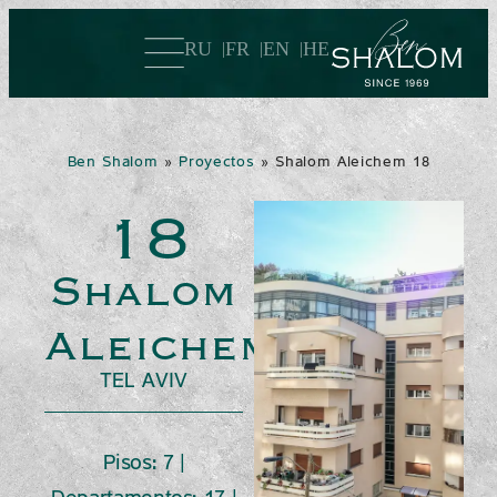
RU
FR
EN
HE
Ben Shalom
»
Proyectos
»
Shalom Aleichem 18
18
Shalom
Aleichem
TEL AVIV
Pisos: 7 |