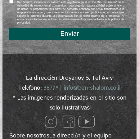
Ben Shalom, incluso si mi número está registrado en el listado “No me llamen” de la
Autoridad de Protección al Consumidor. Descargo de responsabilidad sobre el envío
de datos: Al proporcionar mis datos de contacto, entiendo que serán transferidos a la
empresa anunciante y que puedo recibir comunicaciones publicitarias, a menos que
solicite lo contrario durante la conversación con el representante de la empresa. Al
enviar esta información, autorizo su almacenamiento y uso conforme a la política de
privacidad.
Enviar
La dirección Droyanov 5, Tel Aviv
Teléfono:
3877*
|
info@ben-shalom.co.il
* Las imágenes renderizadas en el sitio son
solo ilustrativas
Sobre nosotros
La dirección y el equipo