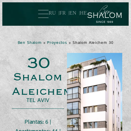
RU
FR
EN
HE
Ben Shalom
»
Proyectos
»
Shalom Aleichem 30
30
Shalom
Aleichem
TEL AVIV
Plantas: 6 |