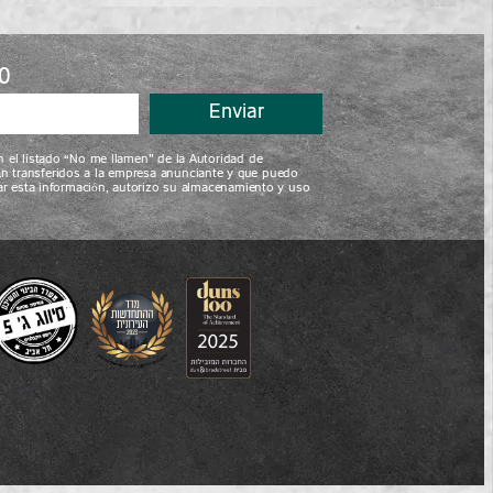
0
Enviar
n el listado “No me llamen” de la Autoridad de
án transferidos a la empresa anunciante y que puedo
viar esta información, autorizo su almacenamiento y uso