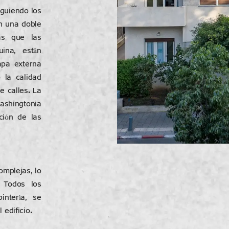
iguiendo los
on una doble
ras que las
ina, están
apa externa
 la calidad
e calles. La
Washingtonia
ción de las
omplejas, lo
. Todos los
intería, se
 edificio.