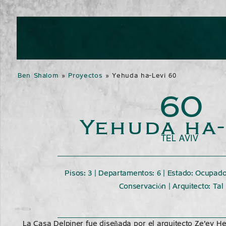
Ben Shalom
»
Proyectos
»
Yehuda ha-Levi 60
60
Yehuda ha-
TEL AVIV
Pisos: 3 | Departamentos: 6 | Estado: Ocupado
Conservación | Arquitecto: Tal
La Casa Delpiner fue diseñada por el arquitecto Ze'ev He