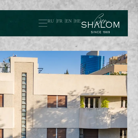
RU
FR
EN
HE