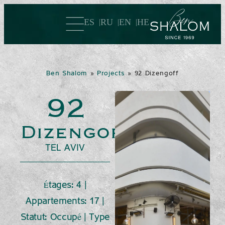
ES
RU
EN
HE
Ben Shalom
»
Projects
»
92 Dizengoff
92
Dizengoff
TEL AVIV
Étages: 4 |
Appartements: 17 |
Statut: Occupé | Type