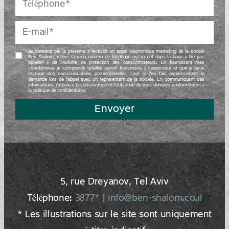
Je consens par la présente à recevoir un appel téléphonique marketing de la société
Ben Shalom, même si mon numéro de téléphone est inscrit dans la base « Ne pas
appeler » de l’Autorité de protection des consommateurs. En fournissant mes
coordonnées, je comprends qu’elles seront transmises à l’annonceur et que je peux
recevoir des communications promotionnelles, sauf si j’en fais expressément la
demande lors de l’appel avec un représentant de la société. En communiquant ces
informations, j’autorise la conservation et l’utilisation de mes données conformément à
la politique de confidentialité.
Envoyer
5, rue Dreyano‍v, Tel Aviv
Téléphone:
3877*
|
info@ben-shalom.co.il
* Les illustrations sur le site sont uniquement