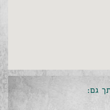
תך גם: