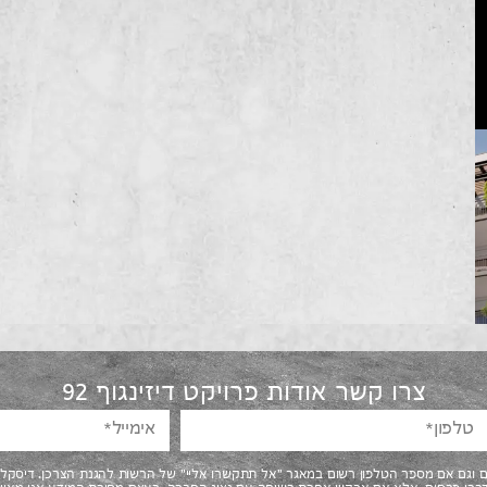
צרו קשר אודות פרויקט דיזינגוף 92
ום וגם אם מספר הטלפון רשום במאגר "אל תתקשרו אליי" של הרשות להגנת הצרכן. דיסק