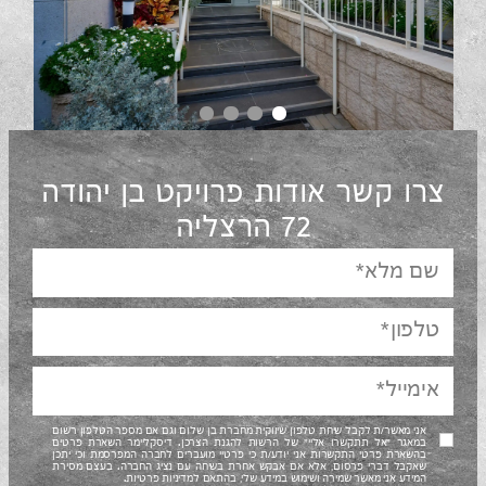
צרו קשר אודות פרויקט בן יהודה
72 הרצליה
אני מאשר/ת לקבל שיחת טלפון שיווקית מחברת בן שלום וגם אם מספר הטלפון רשום
במאגר "אל תתקשרו אליי" של הרשות להגנת הצרכן. דיסקליימר השארת פרטים
בהשארת פרטי התקשרות אני יודע/ת כי פרטיי מועברים לחברה המפרסמת וכי יתכן
שאקבל דברי פרסום, אלא אם אבקש אחרת בשיחה עם נציג החברה. בעצם מסירת
המידע אני מאשר שמירה ושימוש במידע שלי, בהתאם למדיניות פרטיות.