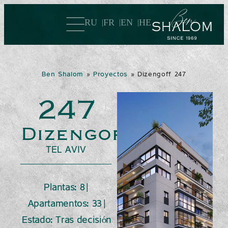
RU
FR
EN
HE
Ben Shalom
»
Proyectos
»
Dizengoff 247
247
Dizengoff
TEL AVIV
Plantas: 8 |
Apartamentos: 33 |
Estado: Tras decisión