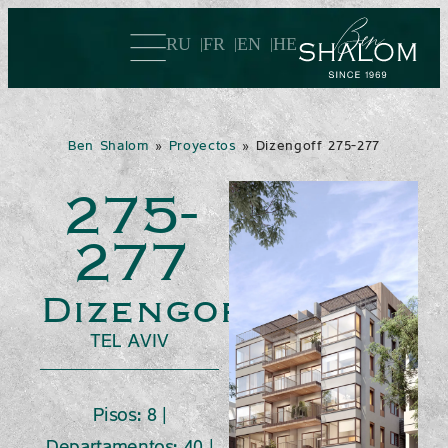
RU
FR
EN
HE
Ben Shalom
»
Proyectos
»
Dizengoff 275-277
275-
277
Dizengoff
TEL AVIV
Pisos: 8 |