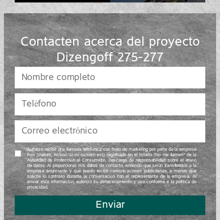
Contacten acerca del proyecto
Dizengoff 275-277
Autorizo recibir una llamada telefónica con fines de marketing por parte de la empresa
Ben Shalom, incluso si mi número está registrado en el listado “No me llamen” de la
Autoridad de Protección al Consumidor. Descargo de responsabilidad sobre el envío
de datos: Al proporcionar mis datos de contacto, entiendo que serán transferidos a la
empresa anunciante y que puedo recibir comunicaciones publicitarias, a menos que
solicite lo contrario durante la conversación con el representante de la empresa. Al
enviar esta información, autorizo su almacenamiento y uso conforme a la política de
privacidad.
Enviar