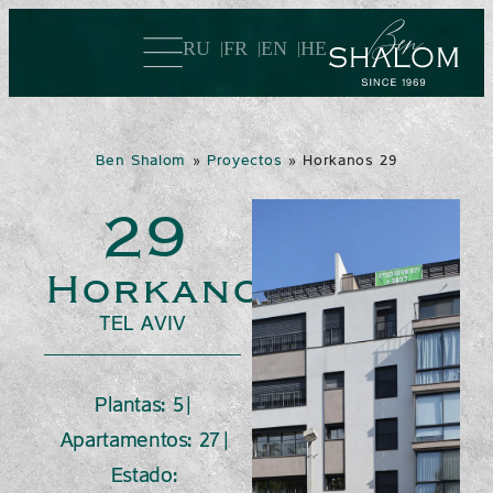
RU
FR
EN
HE
Ben Shalom
»
Proyectos
»
Horkanos 29
29
Horkanos
TEL AVIV
Plantas: 5 |
Apartamentos: 27 |
Estado: