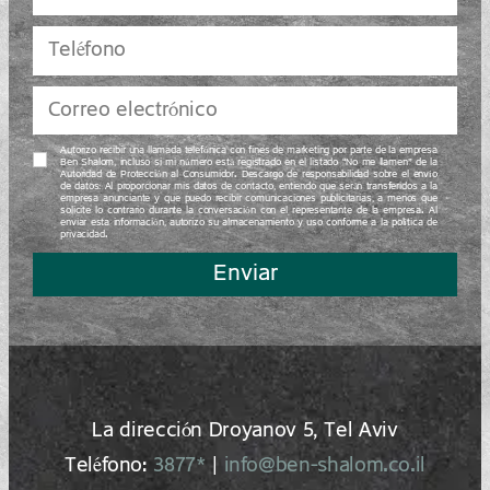
Autorizo recibir una llamada telefónica con fines de marketing por parte de la empresa
Ben Shalom, incluso si mi número está registrado en el listado “No me llamen” de la
Autoridad de Protección al Consumidor. Descargo de responsabilidad sobre el envío
de datos: Al proporcionar mis datos de contacto, entiendo que serán transferidos a la
empresa anunciante y que puedo recibir comunicaciones publicitarias, a menos que
solicite lo contrario durante la conversación con el representante de la empresa. Al
enviar esta información, autorizo su almacenamiento y uso conforme a la política de
privacidad.
Enviar
La dirección Droyanov 5, Tel Aviv
Teléfono:
3877*
|
info@ben-shalom.co.il