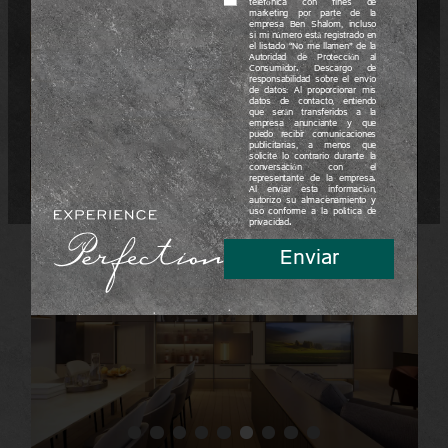
telefónica con fines de
marketing por parte de la
empresa Ben Shalom, incluso
si mi número está registrado en
el listado “No me llamen” de la
Autoridad de Protección al
Consumidor. Descargo de
responsabilidad sobre el envío
de datos: Al proporcionar mis
datos de contacto, entiendo
que serán transferidos a la
empresa anunciante y que
puedo recibir comunicaciones
publicitarias, a menos que
solicite lo contrario durante la
conversación con el
representante de la empresa.
Al enviar esta información,
autorizo su almacenamiento y
uso conforme a la política de
privacidad.
Enviar