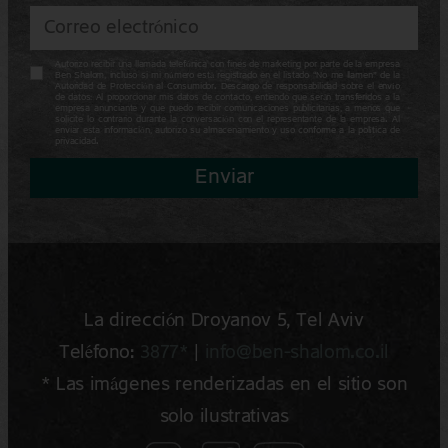
Autorizo recibir una llamada telefónica con fines de marketing por parte de la empresa
Ben Shalom, incluso si mi número está registrado en el listado “No me llamen” de la
Autoridad de Protección al Consumidor. Descargo de responsabilidad sobre el envío
de datos: Al proporcionar mis datos de contacto, entiendo que serán transferidos a la
empresa anunciante y que puedo recibir comunicaciones publicitarias, a menos que
solicite lo contrario durante la conversación con el representante de la empresa. Al
enviar esta información, autorizo su almacenamiento y uso conforme a la política de
privacidad.
Enviar
La dirección Droyanov 5, Tel Aviv
Teléfono:
3877*
|
info@ben-shalom.co.il
* Las imágenes renderizadas en el sitio son
solo ilustrativas