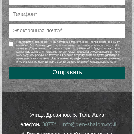
Настоящим я даю согласие на получение маркетингового телефонного звонка от
компании Ben Shalom, даже если мой номер телефона внесён в реестр «Не
звонить» Управления по защите прав потребителей. Предоставляя свои
контактные данные, я понимаю, что они будут переданы рекламодателю и что я
могу получать рекламные материалы, если не попрошу иного во время разговора с
представителем компании. Предоставляя эту информацию, я разрешаю хранение
и использование моих данных в соответствии с политикой конфиденциальности.
Отправить
Улица Дровянов, 5, Тель-Авив
Телефон:
3877*
|
info@ben-shalom.co.il