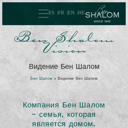
ES
FR
EN
HE
Ben Shalom
Vision
Видение Бен Шалом
Бен Шалом
»
Видение Бен Шалом
Компания Бен Шалом
— семья, которая
является домом.