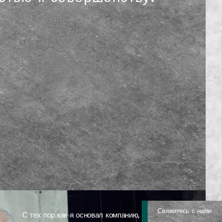
Свяжитесь с нами