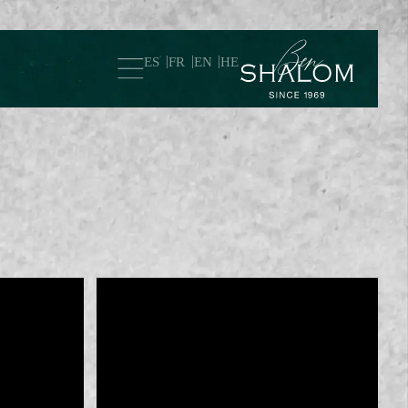
ES
FR
EN
HE