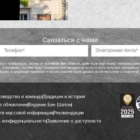
Связаться с нами
вого телефонного звонка от компании Ben Shalom, даже если мой номер телефона внес
, я понимаю, что они будут переданы рекламодателю и что я могу получать рекламные
ацию, я разрешаю хранение и использование моих данных в соответствии с политикой
ководство и команда
Традиции и история
е обновление
Видение Бен Шалом
тв массовой информации
Рекомендации
а конфиденциальности
Заявление о доступности