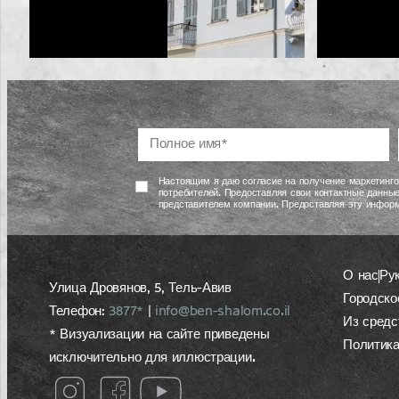
Настоящим я даю согласие на получение маркетинго
потребителей. Предоставляя свои контактные данные
представителем компании. Предоставляя эту информ
О нас
Ру
Улица Дровянов, 5, Тель-Авив
Городско
Телефон:
3877*
|
info@ben-shalom.co.il
Из средс
* Визуализации на сайте приведены
Политик
исключительно для иллюстрации.