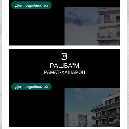
Для подробностей
Настоящим я даю согласие на
получение маркетингового
телефонного звонка от
компании Ben Shalom, даже
если мой номер телефона
внесён в реестр «Не звонить»
Управления по защите прав
потребителей. Предоставляя
свои контактные данные, я
3
понимаю, что они будут
переданы рекламодателю и
что я могу получать
рекламные материалы, если
РАШБА"М
не попрошу иного во время
разговора с представителем
РАМАТ-ХАШАРОН
компании. Предоставляя эту
информацию, я разрешаю
хранение и использование
моих данных в соответствии с
политикой
Для подробностей
конфиденциальности.
Отправить