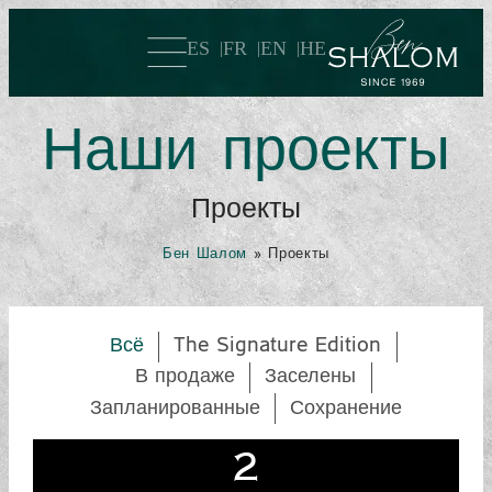
ES
FR
EN
HE
Наши проекты
Проекты
Бен Шалом
»
Проекты
Всё
The Signature Edition
В продаже
Заселены
Запланированные
Сохранение
2