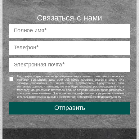
Связаться с нами
Настоящим я даю согласие на получение маркетингового телефонного звонка от
компании Ben Shalom, даже если мой номер телефона внесён в реестр «Не
звонить» Управления по защите прав потребителей. Предоставляя свои
контактные данные, я понимаю, что они будут переданы рекламодателю и что я
могу получать рекламные материалы, если не попрошу иного во время разговора с
представителем компании. Предоставляя эту информацию, я разрешаю хранение
и использование моих данных в соответствии с политикой конфиденциальности.
Отправить