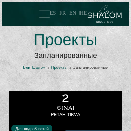
ES
FR
EN
HE
Проекты
Запланированные
Бен Шалом
»
Проекты
»
Запланированные
2
SINAI
PETAH TIKVA
Для подробностей