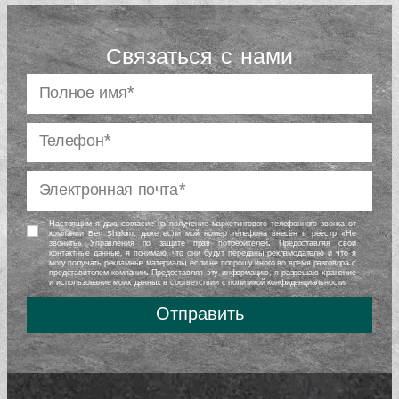
Связаться с нами
Настоящим я даю согласие на получение маркетингового телефонного звонка от
компании Ben Shalom, даже если мой номер телефона внесён в реестр «Не
звонить» Управления по защите прав потребителей. Предоставляя свои
контактные данные, я понимаю, что они будут переданы рекламодателю и что я
могу получать рекламные материалы, если не попрошу иного во время разговора с
представителем компании. Предоставляя эту информацию, я разрешаю хранение
и использование моих данных в соответствии с политикой конфиденциальности.
Отправить