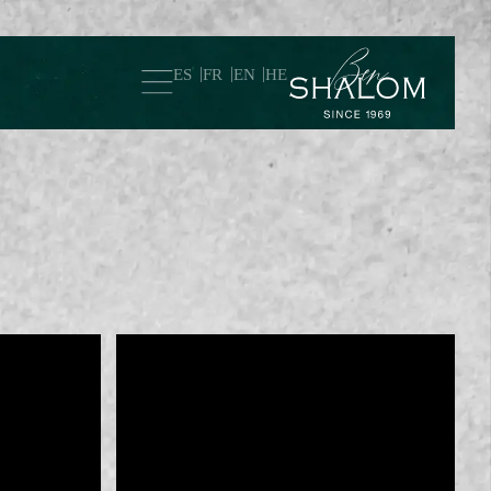
ES
FR
EN
HE