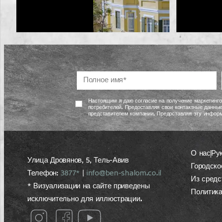
Настоящим я даю согласие на получение маркетинго
потребителей. Предоставляя свои контактные данные
представителем компании. Предоставляя эту информ
О нас
Ру
Улица Дровянов, 5, Тель-Авив
Городско
Телефон:
3877*
|
info@ben-shalom.co.il
Из средс
* Визуализации на сайте приведены
Политик
исключительно для иллюстрации.