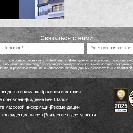
Связаться с нами
вого телефонного звонка от компании Ben Shalom, даже если мой номер телефона внес
, я понимаю, что они будут переданы рекламодателю и что я могу получать рекламные
ацию, я разрешаю хранение и использование моих данных в соответствии с политикой
ководство и команда
Традиции и история
е обновление
Видение Бен Шалом
тв массовой информации
Рекомендации
а конфиденциальности
Заявление о доступности