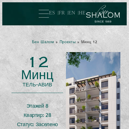
ES
FR
EN
HE
Бен Шалом
»
Проекты
»
Минц 12
12
Минц
ТЕЛЬ-АВИВ
Этажей 8
Квартир: 28
Статус: Заселено