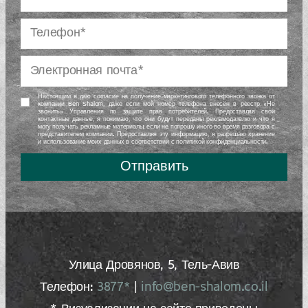
Настоящим я даю согласие на получение маркетингового телефонного звонка от
компании Ben Shalom, даже если мой номер телефона внесён в реестр «Не
звонить» Управления по защите прав потребителей. Предоставляя свои
контактные данные, я понимаю, что они будут переданы рекламодателю и что я
могу получать рекламные материалы, если не попрошу иного во время разговора с
представителем компании. Предоставляя эту информацию, я разрешаю хранение
и использование моих данных в соответствии с политикой конфиденциальности.
Отправить
Улица Дровянов, 5, Тель-Авив
Телефон:
3877*
|
info@ben-shalom.co.il