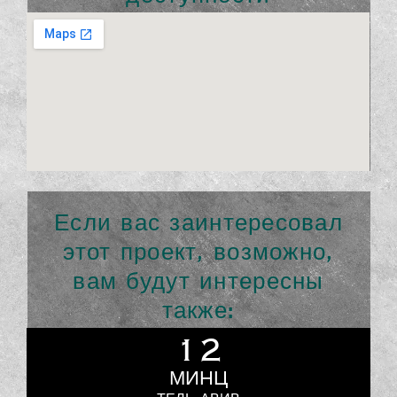
Если вас заинтересовал
этот проект, возможно,
вам будут интересны
также:
12
МИНЦ