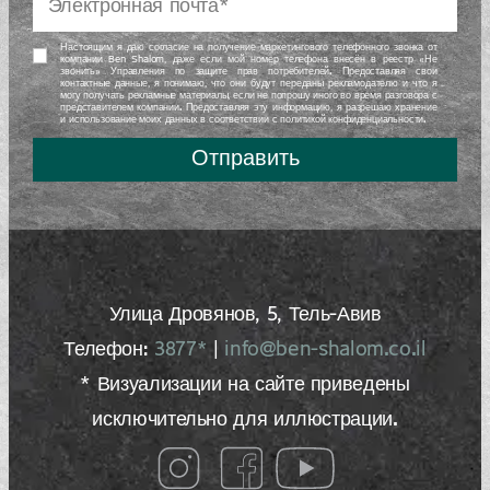
Настоящим я даю согласие на получение маркетингового телефонного звонка от
компании Ben Shalom, даже если мой номер телефона внесён в реестр «Не
звонить» Управления по защите прав потребителей. Предоставляя свои
контактные данные, я понимаю, что они будут переданы рекламодателю и что я
могу получать рекламные материалы, если не попрошу иного во время разговора с
представителем компании. Предоставляя эту информацию, я разрешаю хранение
и использование моих данных в соответствии с политикой конфиденциальности.
Отправить
Улица Дровянов, 5, Тель-Авив
Телефон:
3877*
|
info@ben-shalom.co.il
* Визуализации на сайте приведены
исключительно для иллюстрации.