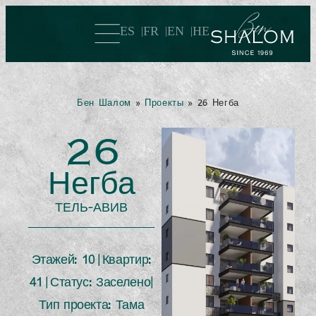
ES
FR
EN
HE
Бен Шалом
»
Проекты
»
26 Негба
26
Негба
ТЕЛЬ-АВИВ
Этажей: 10 | Квартир:
41 | Статус: Заселено
|
Тип проекта: Тама