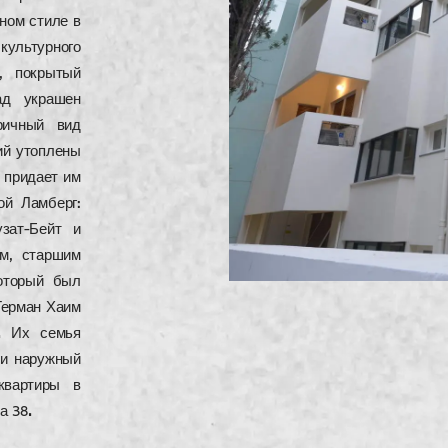
ном стиле в
ультурного
, покрытый
ад украшен
ричный вид
ий утоплены
 придает им
ой Ламберг:
зат-Бейт и
ом, старшим
который был
 Герман Хаим
. Их семья
ли наружный
квартиры в
а 38.