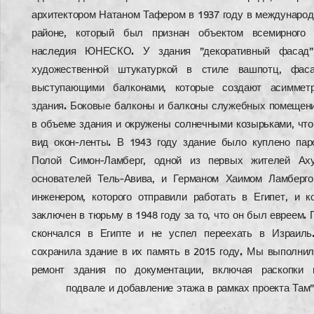
архитектором Натаном Тафером в 1937 году в международ
районе, который был признан объектом всемирного к
наследия ЮНЕСКО. У здания "декоративный фасад"
художественной штукатуркой в стиле вашпотц, фас
выступающими балконами, которые создают асиммет
здания. Боковые балконы и балконы служебных помещен
в объеме здания и окружены солнечными козырьками, что
вид окон-ленты. В 1943 году здание было куплено пар
Полой Симон-Ламберг, одной из первых жителей Аху
основателей Тель-Авива, и Германом Хаимом Ламберг
инженером, которого отправили работать в Египет, и 
заключен в тюрьму в 1948 году за то, что он был евреем.
скончался в Египте и не успел переехать в Израиль
сохранила здание в их память в 2015 году. Мы выполни
ремонт здания по документации, включая раскопки 
подвале и добавление этажа в рамках проекта Там"