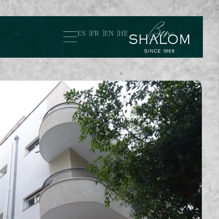
ES
FR
EN
HE