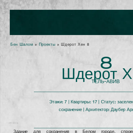
Бен Шалом
»
Проекты
»
Шдерот Хен 8
8
Шдерот Х
ТЕЛЬ-АВИВ
Этажи: 7 | Квартиры: 17 | Статус: заселен
сохранение | Архитектор: Даубер Ар
Здание для сохранения в Белом городе, спроек