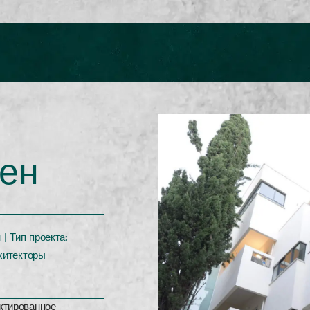
ен
 | Тип проекта:
хитекторы
тированное